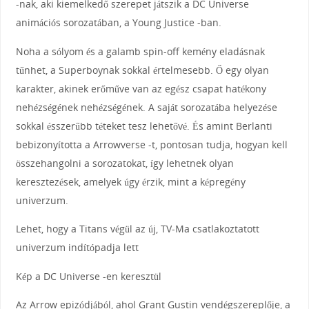
-nak, aki kiemelkedő szerepet játszik a DC Universe
animációs sorozatában, a Young Justice -ban.
Noha a sólyom és a galamb spin-off kemény eladásnak
tűnhet, a Superboynak sokkal értelmesebb. Ő egy olyan
karakter, akinek erőműve van az egész csapat hatékony
nehézségének nehézségének. A saját sorozatába helyezése
sokkal ésszerűbb téteket tesz lehetővé. És amint Berlanti
bebizonyította a Arrowverse -t, pontosan tudja, hogyan kell
összehangolni a sorozatokat, így lehetnek olyan
keresztezések, amelyek úgy érzik, mint a képregény
univerzum.
Lehet, hogy a Titans végül az új, TV-Ma csatlakoztatott
univerzum indítópadja lett
Kép a DC Universe -en keresztül
Az Arrow epizódjából, ahol Grant Gustin vendégszereplője, a