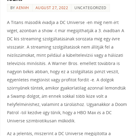
BY
AENVH
AUGUST 27, 2022
UNCATEGORIZED
A Titans második évadja a DC Universe -en még nem ért
véget, azonban a show -t már megújíthatják a 3. évadban A
DC kis streaming szolgáltatásának sorozata még egy évre
visszatér. A streaming szolgáltatások nem állítják fel a
nézőszámokat, mint például a kábeltelevízió vagy a hálózati
televíziós minősítés. A Warner Bros. emellett továbbra is
nagyon békés abban, hogy ez a szolgáltatás pénzt veszít,
egyenletes megtörést vagy profitot fordít -e. A dolgok
szörnyűnek tűntek, amikor gyakorlatilag azonnal lemondták
a Swamp dolgot, ám ennek sokkal több köze volt a
helyfelméréshez, valamint a tároláshoz. Ugyanakkor a Doom
Patrol -tól kezdve úgy tűnik, hogy a HBO Max és a DC
Universe szimbiotikusan működik.
Az a jelentés, miszerint a DC Universe megújította a