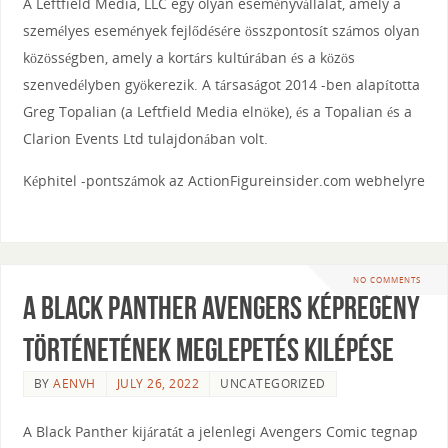
A Leftfield Media, LLC egy olyan eseményvállalat, amely a
személyes események fejlődésére összpontosít számos olyan
közösségben, amely a kortárs kultúrában és a közös
szenvedélyben gyökerezik. A társaságot 2014 -ben alapította
Greg Topalian (a Leftfield Media elnöke), és a Topalian és a
Clarion Events Ltd tulajdonában volt.
Képhitel -pontszámok az ActionFigureinsider.com webhelyre
NO COMMENTS
A Black Panther Avengers képregény
történetének meglepetés kilépése
BY
AENVH
JULY 26, 2022
UNCATEGORIZED
A Black Panther kijáratát a jelenlegi Avengers Comic tegnap