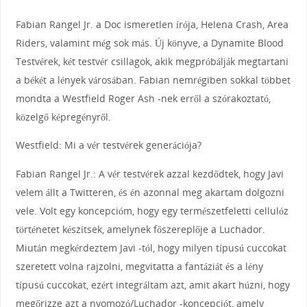
Fabian Rangel Jr. a Doc ismeretlen írója, Helena Crash, Area
Riders, valamint még sok más. Új könyve, a Dynamite Blood
Testvérek, két testvér csillagok, akik megpróbálják megtartani
a békét a lények városában. Fabian nemrégiben sokkal többet
mondta a Westfield Roger Ash -nek erről a szórakoztató,
közelgő képregényről.
Westfield: Mi a vér testvérek generációja?
Fabian Rangel Jr.: A vér testvérek azzal kezdődtek, hogy Javi
velem állt a Twitteren, és én azonnal meg akartam dolgozni
vele. Volt egy koncepcióm, hogy egy természetfeletti cellulóz
történetet készítsek, amelynek főszereplője a Luchador.
Miután megkérdeztem Javi -tól, hogy milyen típusú cuccokat
szeretett volna rajzolni, megvitatta a fantáziát és a lény
típusú cuccokat, ezért integráltam azt, amit akart húzni, hogy
megőrizze azt a nyomozó/Luchador -koncepciót, amely