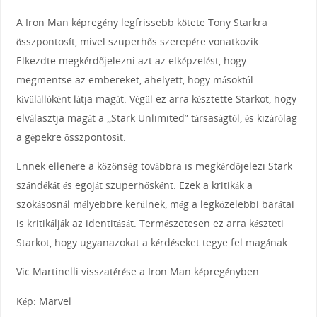
A Iron Man képregény legfrissebb kötete Tony Starkra
összpontosít, mivel szuperhős szerepére vonatkozik.
Elkezdte megkérdőjelezni azt az elképzelést, hogy
megmentse az embereket, ahelyett, hogy másoktól
kívülállóként látja magát. Végül ez arra késztette Starkot, hogy
elválasztja magát a „Stark Unlimited” társaságtól, és kizárólag
a gépekre összpontosít.
Ennek ellenére a közönség továbbra is megkérdőjelezi Stark
szándékát és egoját szuperhősként. Ezek a kritikák a
szokásosnál mélyebbre kerülnek, még a legközelebbi barátai
is kritikálják az identitását. Természetesen ez arra készteti
Starkot, hogy ugyanazokat a kérdéseket tegye fel magának.
Vic Martinelli visszatérése a Iron Man képregényben
Kép: Marvel