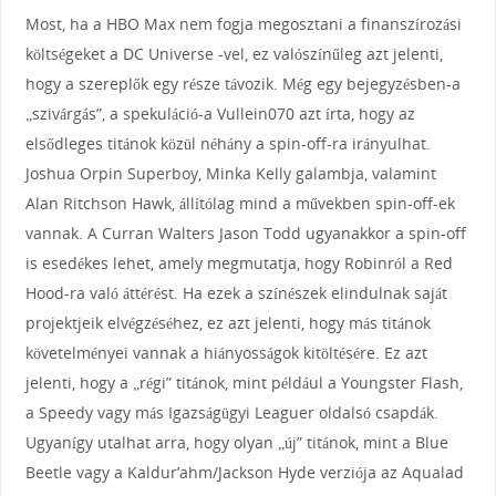
Most, ha a HBO Max nem fogja megosztani a finanszírozási
költségeket a DC Universe -vel, ez valószínűleg azt jelenti,
hogy a szereplők egy része távozik. Még egy bejegyzésben-a
„szivárgás”, a spekuláció-a Vullein070 azt írta, hogy az
elsődleges titánok közül néhány a spin-off-ra irányulhat.
Joshua Orpin Superboy, Minka Kelly galambja, valamint
Alan Ritchson Hawk, állítólag mind a művekben spin-off-ek
vannak. A Curran Walters Jason Todd ugyanakkor a spin-off
is esedékes lehet, amely megmutatja, hogy Robinról a Red
Hood-ra való áttérést. Ha ezek a színészek elindulnak saját
projektjeik elvégzéséhez, ez azt jelenti, hogy más titánok
követelményei vannak a hiányosságok kitöltésére. Ez azt
jelenti, hogy a „régi” titánok, mint például a Youngster Flash,
a Speedy vagy más Igazságügyi Leaguer oldalsó csapdák.
Ugyanígy utalhat arra, hogy olyan „új” titánok, mint a Blue
Beetle vagy a Kaldur’ahm/Jackson Hyde verziója az Aqualad