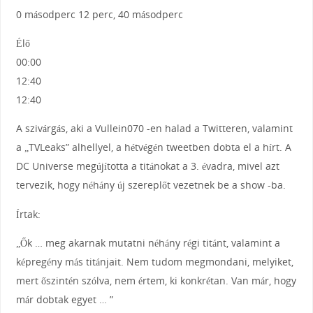
0 másodperc 12 perc, 40 másodperc
Élő
00:00
12:40
12:40
A szivárgás, aki a Vullein070 -en halad a Twitteren, valamint
a „TVLeaks” alhellyel, a hétvégén tweetben dobta el a hírt. A
DC Universe megújította a titánokat a 3. évadra, mivel azt
tervezik, hogy néhány új szereplőt vezetnek be a show -ba.
Írtak:
„Ők … meg akarnak mutatni néhány régi titánt, valamint a
képregény más titánjait. Nem tudom megmondani, melyiket,
mert őszintén szólva, nem értem, ki konkrétan. Van már, hogy
már dobtak egyet … ”