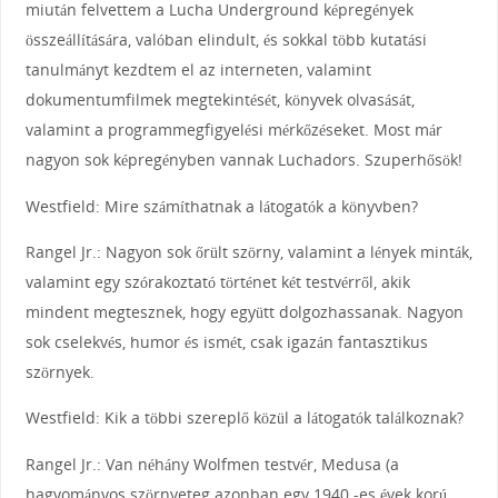
miután felvettem a Lucha Underground képregények
összeállítására, valóban elindult, és sokkal több kutatási
tanulmányt kezdtem el az interneten, valamint
dokumentumfilmek megtekintését, könyvek olvasását,
valamint a programmegfigyelési mérkőzéseket. Most már
nagyon sok képregényben vannak Luchadors. Szuperhősök!
Westfield: Mire számíthatnak a látogatók a könyvben?
Rangel Jr.: Nagyon sok őrült szörny, valamint a lények minták,
valamint egy szórakoztató történet két testvérről, akik
mindent megtesznek, hogy együtt dolgozhassanak. Nagyon
sok cselekvés, humor és ismét, csak igazán fantasztikus
szörnyek.
Westfield: Kik a többi szereplő közül a látogatók találkoznak?
Rangel Jr.: Van néhány Wolfmen testvér, Medusa (a
hagyományos szörnyeteg azonban egy 1940 -es évek korú