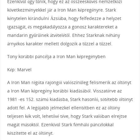
Ezenkívül úgy tűnik, hogy ez az összeesküvés nemzetközi
következményekkel jár a Iron Man képregényre. Stark
kénytelen kirándulni Ázsiába, hogy felfedezze a helyzet
igazságát, és megakadályozza a gonosz karaktereket a
mandarin gyűrűinek átvételétől. Ehhez Starknak néhány
árnyékos karakter mellett dolgozik a tűzzel a tűzzel.
Tony korábbi páncélja a Iron Man képregényben
Kép: Marvel
A Iron Man régóta rajongói valószínűleg felismerik az öltönyt
a Iron Man képregény korábbi kiadásából. Visszatérve az
1981 -es 152. számú kiadásba, Stark hasonló, sötétebb öltönyt
adott fel. A legújabb jelmezkel ellentétben ez az öltöny
teljesen kék volt, lehetővé téve, hogy Stark valóban elrejtse
magát másoktól. Ezenkívül Stark fémháló páncélokkal
készítette el az öltönyt.