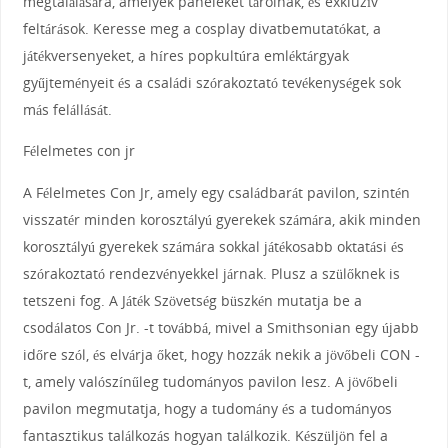
megtalálására, amelyek paneleket tárolnak, és exkluzív
feltárások. Keresse meg a cosplay divatbemutatókat, a
játékversenyeket, a híres popkultúra emléktárgyak
gyűjteményeit és a családi szórakoztató tevékenységek sok
más felállását.
Félelmetes con jr
A Félelmetes Con Jr, amely egy családbarát pavilon, szintén
visszatér minden korosztályú gyerekek számára, akik minden
korosztályú gyerekek számára sokkal játékosabb oktatási és
szórakoztató rendezvényekkel járnak. Plusz a szülőknek is
tetszeni fog. A Játék Szövetség büszkén mutatja be a
csodálatos Con Jr. -t továbbá, mivel a Smithsonian egy újabb
időre szól, és elvárja őket, hogy hozzák nekik a jövőbeli CON -
t, amely valószínűleg tudományos pavilon lesz. A jövőbeli
pavilon megmutatja, hogy a tudomány és a tudományos
fantasztikus találkozás hogyan találkozik. Készüljön fel a