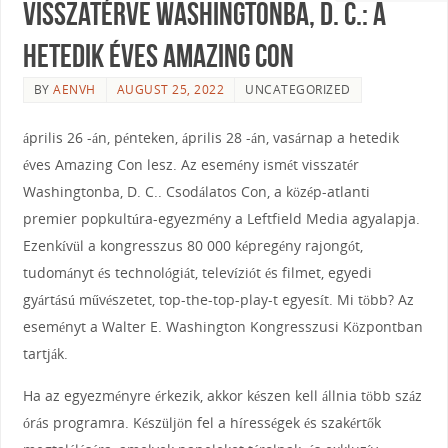
Visszatérve Washingtonba, D. C.: A
hetedik éves Amazing Con
BY
AENVH
AUGUST 25, 2022
UNCATEGORIZED
április 26 -án, pénteken, április 28 -án, vasárnap a hetedik
éves Amazing Con lesz. Az esemény ismét visszatér
Washingtonba, D. C.. Csodálatos Con, a közép-atlanti
premier popkultúra-egyezmény a Leftfield Media agyalapja.
Ezenkívül a kongresszus 80 000 képregény rajongót,
tudományt és technológiát, televíziót és filmet, egyedi
gyártású művészetet, top-the-top-play-t egyesít. Mi több? Az
eseményt a Walter E. Washington Kongresszusi Központban
tartják.
Ha az egyezményre érkezik, akkor készen kell állnia több száz
órás programra. Készüljön fel a hírességek és szakértők