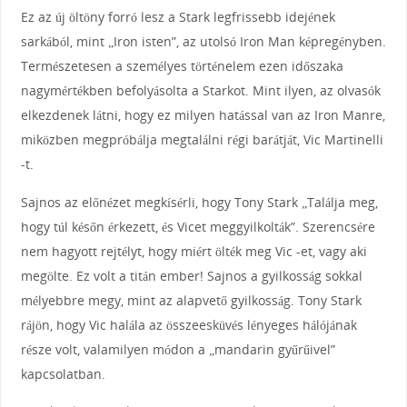
Ez az új öltöny forró lesz a Stark legfrissebb idejének
sarkából, mint „Iron isten”, az utolsó Iron Man képregényben.
Természetesen a személyes történelem ezen időszaka
nagymértékben befolyásolta a Starkot. Mint ilyen, az olvasók
elkezdenek látni, hogy ez milyen hatással van az Iron Manre,
miközben megpróbálja megtalálni régi barátját, Vic Martinelli
-t.
Sajnos az előnézet megkísérli, hogy Tony Stark „Találja meg,
hogy túl későn érkezett, és Vicet meggyilkolták”. Szerencsére
nem hagyott rejtélyt, hogy miért ölték meg Vic -et, vagy aki
megölte. Ez volt a titán ember! Sajnos a gyilkosság sokkal
mélyebbre megy, mint az alapvető gyilkosság. Tony Stark
rájön, hogy Vic halála az összeesküvés lényeges hálójának
része volt, valamilyen módon a „mandarin gyűrűivel”
kapcsolatban.