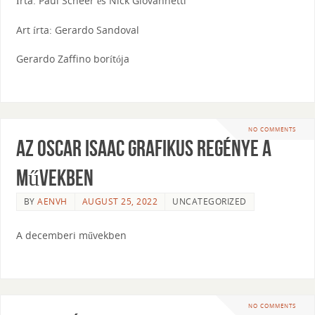
Írta: Paul Scheer és Nick Giovannetti
Art írta: Gerardo Sandoval
Gerardo Zaffino borítója
NO COMMENTS
Az Oscar Isaac grafikus regénye a
művekben
BY
AENVH
AUGUST 25, 2022
UNCATEGORIZED
A decemberi művekben
NO COMMENTS