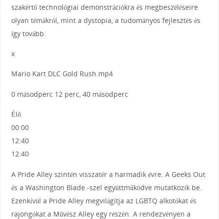
szakértő technológiai demonstrációkra és megbeszéléseire
olyan témákról, mint a dystopia, a tudományos fejlesztés és
így tovább.
x
Mario Kart DLC Gold Rush.mp4
0 másodperc 12 perc, 40 másodperc
Élő
00:00
12:40
12:40
A Pride Alley szintén visszatér a harmadik évre. A Geeks Out
és a Washington Blade -szel együttműködve mutatkozik be.
Ezenkívül a Pride Alley megvilágítja az LGBTQ alkotókat és
rajongókat a Művész Alley egy részén. A rendezvényen a