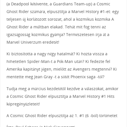
(a Deadpool kétévente, a Guardians Team-up) a Cosmic
Ghost Rider számára, elpusztítja a Marvel History #1-et: egy
teljesen új korlátozott sorozat, ahol a kozmikus kozmika A
Ghost Rider a múltban elakad. Tehát mit fog tenni az
igazságosság kozmikus gyámja? Természetesen írja át a
Marvel Univerzum eredetét!
Ki biztosította a nagy négy hatalmát? Ki hozta vissza a
hihetetlen Spider-Man-t a Pók-Man után? Ki fedezte fel
Amerika kapitányt jégen, mielőtt az Avengers megtenné? Ki
mentette meg Jean Gray -t a sötét Phoenix saga -tól?
Tudja meg a március kezdetétől kezdve a válaszokat, amikor
a Cosmic Ghost Rider elpusztítja a Marvel History #1 Hits
képregényüzleteit!
A Cosmic Ghost Rider elpusztítja az 1. #1 (6 -ból) történetet