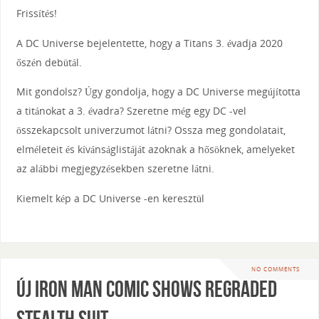
Frissítés!
A DC Universe bejelentette, hogy a Titans 3. évadja 2020
őszén debütál.
Mit gondolsz? Úgy gondolja, hogy a DC Universe megújította
a titánokat a 3. évadra? Szeretne még egy DC -vel
összekapcsolt univerzumot látni? Ossza meg gondolatait,
elméleteit és kívánságlistáját azoknak a hősöknek, amelyeket
az alábbi megjegyzésekben szeretne látni.
Kiemelt kép a DC Universe -en keresztül
NO COMMENTS
Új Iron Man Comic Shows Regraded
Stealth Suit