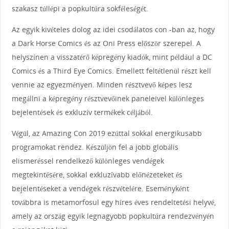
szakasz túllépi a popkultúra sokféleségét.
Az egyik kivételes dolog az idei csodálatos con -ban az, hogy
a Dark Horse Comics és az Oni Press először szerepel. A
helyszínen a visszatérő képregény kiadók, mint például a DC
Comics és a Third Eye Comics. Emellett feltétlenül részt kell
vennie az egyezményen. Minden résztvevő képes lesz
megállni a képregény résztvevőinek paneleivel különleges
bejelentések és exkluzív termékek céljából.
Végül, az Amazing Con 2019 ezúttal sokkal energikusabb
programokat rendez. Készüljön fel a jobb globális
elismeréssel rendelkező különleges vendégek
megtekintésére, sokkal exkluzívabb előnézeteket és
bejelentéseket a vendégek részvételére. Eseményként
továbbra is metamorfosul egy híres éves rendeltetési helyvé,
amely az ország egyik legnagyobb popkultúra rendezvényén