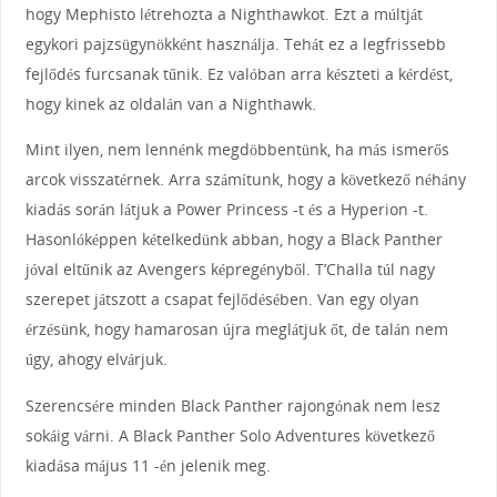
hogy Mephisto létrehozta a Nighthawkot. Ezt a múltját
egykori pajzsügynökként használja. Tehát ez a legfrissebb
fejlődés furcsanak tűnik. Ez valóban arra készteti a kérdést,
hogy kinek az oldalán van a Nighthawk.
Mint ilyen, nem lennénk megdöbbentünk, ha más ismerős
arcok visszatérnek. Arra számítunk, hogy a következő néhány
kiadás során látjuk a Power Princess -t és a Hyperion -t.
Hasonlóképpen kételkedünk abban, hogy a Black Panther
jóval eltűnik az Avengers képregényből. T’Challa túl nagy
szerepet játszott a csapat fejlődésében. Van egy olyan
érzésünk, hogy hamarosan újra meglátjuk őt, de talán nem
úgy, ahogy elvárjuk.
Szerencsére minden Black Panther rajongónak nem lesz
sokáig várni. A Black Panther Solo Adventures következő
kiadása május 11 -én jelenik meg.