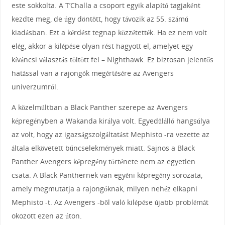
este sokkolta. A T’Challa a csoport egyik alapító tagjaként
kezdte meg, de úgy döntött, hogy távozik az 55. számú
kiadásban. Ezt a kérdést tegnap közzétették. Ha ez nem volt
elég, akkor a kilépése olyan rést hagyott el, amelyet egy
kíváncsi választás töltött fel – Nighthawk. Ez biztosan jelentős
hatással van a rajongók megértésére az Avengers
univerzumról.
A közelmúltban a Black Panther szerepe az Avengers
képregényben a Wakanda királya volt. Egyedülálló hangsúlya
az volt, hogy az igazságszolgáltatást Mephisto -ra vezette az
általa elkövetett bűncselekmények miatt. Sajnos a Black
Panther Avengers képregény története nem az egyetlen
csata. A Black Panthernek van egyéni képregény sorozata,
amely megmutatja a rajongóknak, milyen nehéz elkapni
Mephisto -t. Az Avengers -ből való kilépése újabb problémát
okozott ezen az úton.