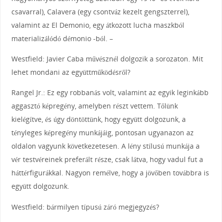
csavarral), Calavera (egy csontváz kezelt gengszterrel),
valamint az El Demonio, egy átkozott lucha maszkból
materializálódó démonio -ból. –
Westfield: Javier Caba művésznél dolgozik a sorozaton. Mit
lehet mondani az együttműködésről?
Rangel Jr.: Ez egy robbanás volt, valamint az egyik leginkább
aggasztó képregény, amelyben részt vettem. Tőlünk
kielégítve, és úgy döntöttünk, hogy együtt dolgozunk, a
tényleges képregény munkájáig, pontosan ugyanazon az
oldalon vagyunk következetesen. A lény stílusú munkája a
vér testvéreinek preferált része, csak látva, hogy vadul fut a
háttérfigurákkal. Nagyon remélve, hogy a jövőben továbbra is
együtt dolgozunk.
Westfield: bármilyen típusú záró megjegyzés?