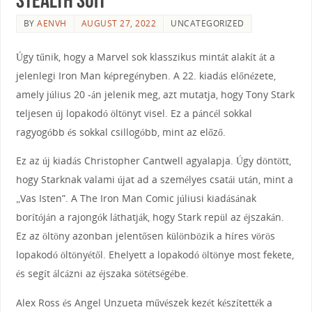
BY
AENVH
AUGUST 27, 2022
UNCATEGORIZED
Úgy tűnik, hogy a Marvel sok klasszikus mintát alakít át a
jelenlegi Iron Man képregényben. A 22. kiadás előnézete,
amely július 20 -án jelenik meg, azt mutatja, hogy Tony Stark
teljesen új lopakodó öltönyt visel. Ez a páncél sokkal
ragyogóbb és sokkal csillogóbb, mint az előző.
Ez az új kiadás Christopher Cantwell agyalapja. Úgy döntött,
hogy Starknak valami újat ad a személyes csatái után, mint a
„Vas Isten”. A The Iron Man Comic júliusi kiadásának
borítóján a rajongók láthatják, hogy Stark repül az éjszakán.
Ez az öltöny azonban jelentősen különbözik a híres vörös
lopakodó öltönyétől. Ehelyett a lopakodó öltönye most fekete,
és segít álcázni az éjszaka sötétségébe.
Alex Ross és Angel Unzueta művészek kezét készítették a