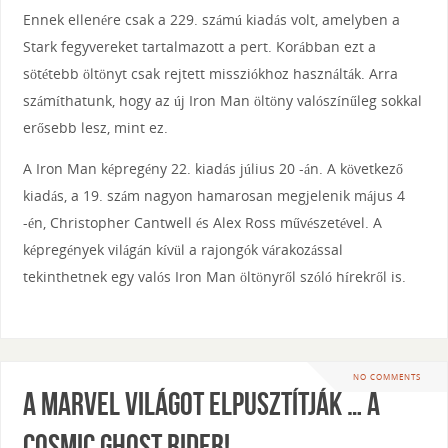
Ennek ellenére csak a 229. számú kiadás volt, amelyben a
Stark fegyvereket tartalmazott a pert. Korábban ezt a
sötétebb öltönyt csak rejtett missziókhoz használták. Arra
számíthatunk, hogy az új Iron Man öltöny valószínűleg sokkal
erősebb lesz, mint ez.
A Iron Man képregény 22. kiadás július 20 -án. A következő
kiadás, a 19. szám nagyon hamarosan megjelenik május 4
-én, Christopher Cantwell és Alex Ross művészetével. A
képregények világán kívül a rajongók várakozással
tekinthetnek egy valós Iron Man öltönyről szóló hírekről is.
NO COMMENTS
A Marvel világot elpusztítják … a
Cosmic Ghost Rider!