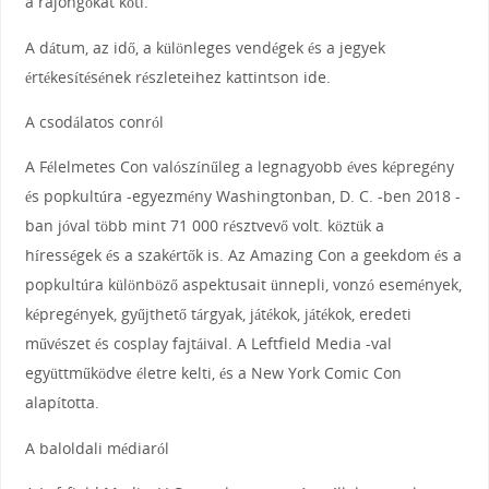
a rajongókat köti.
A dátum, az idő, a különleges vendégek és a jegyek
értékesítésének részleteihez kattintson ide.
A csodálatos conról
A Félelmetes Con valószínűleg a legnagyobb éves képregény
és popkultúra -egyezmény Washingtonban, D. C. -ben 2018 -
ban jóval több mint 71 000 résztvevő volt. köztük a
hírességek és a szakértők is. Az Amazing Con a geekdom és a
popkultúra különböző aspektusait ünnepli, vonzó események,
képregények, gyűjthető tárgyak, játékok, játékok, eredeti
művészet és cosplay fajtáival. A Leftfield Media -val
együttműködve életre kelti, és a New York Comic Con
alapította.
A baloldali médiaról