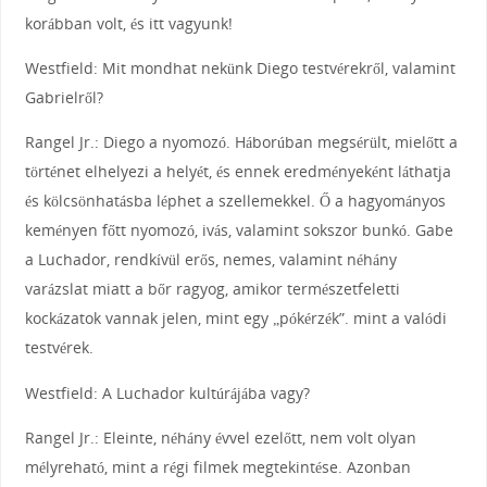
korábban volt, és itt vagyunk!
Westfield: Mit mondhat nekünk Diego testvérekről, valamint
Gabrielről?
Rangel Jr.: Diego a nyomozó. Háborúban megsérült, mielőtt a
történet elhelyezi a helyét, és ennek eredményeként láthatja
és kölcsönhatásba léphet a szellemekkel. Ő a hagyományos
keményen főtt nyomozó, ivás, valamint sokszor bunkó. Gabe
a Luchador, rendkívül erős, nemes, valamint néhány
varázslat miatt a bőr ragyog, amikor természetfeletti
kockázatok vannak jelen, mint egy „pókérzék”. mint a valódi
testvérek.
Westfield: A Luchador kultúrájába vagy?
Rangel Jr.: Eleinte, néhány évvel ezelőtt, nem volt olyan
mélyreható, mint a régi filmek megtekintése. Azonban