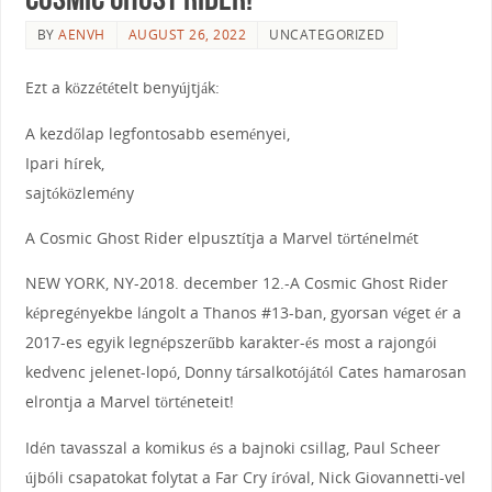
BY
AENVH
AUGUST 26, 2022
UNCATEGORIZED
Ezt a közzétételt benyújtják:
A kezdőlap legfontosabb eseményei,
Ipari hírek,
sajtóközlemény
A Cosmic Ghost Rider elpusztítja a Marvel történelmét
NEW YORK, NY-2018. december 12.-A Cosmic Ghost Rider
képregényekbe lángolt a Thanos #13-ban, gyorsan véget ér a
2017-es egyik legnépszerűbb karakter-és most a rajongói
kedvenc jelenet-lopó, Donny társalkotójától Cates hamarosan
elrontja a Marvel történeteit!
Idén tavasszal a komikus és a bajnoki csillag, Paul Scheer
újbóli csapatokat folytat a Far Cry íróval, Nick Giovannetti-vel