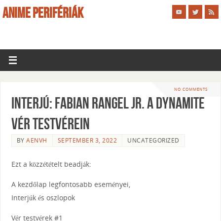
ANIME PERIFÉRIÁK
NO COMMENTS
Interjú: Fabian Rangel Jr. A Dynamite
vér testvérein
BY
AENVH
SEPTEMBER 3, 2022
UNCATEGORIZED
Ezt a közzétételt beadják:
A kezdőlap legfontosabb eseményei,
Interjúk és oszlopok
Vér testvérek #1