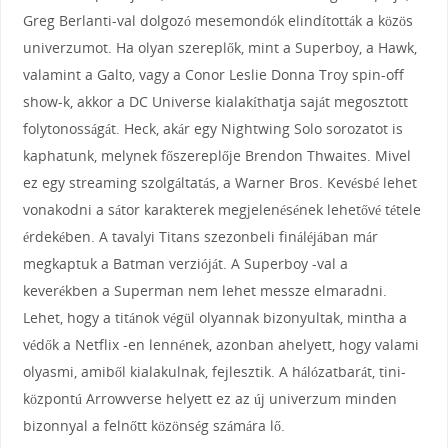
Greg Berlanti-val dolgozó mesemondók elindították a közös
univerzumot. Ha olyan szereplők, mint a Superboy, a Hawk,
valamint a Galto, vagy a Conor Leslie Donna Troy spin-off
show-k, akkor a DC Universe kialakíthatja saját megosztott
folytonosságát. Heck, akár egy Nightwing Solo sorozatot is
kaphatunk, melynek főszereplője Brendon Thwaites. Mivel
ez egy streaming szolgáltatás, a Warner Bros. Kevésbé lehet
vonakodni a sátor karakterek megjelenésének lehetővé tétele
érdekében. A tavalyi Titans szezonbeli fináléjában már
megkaptuk a Batman verzióját. A Superboy -val a
keverékben a Superman nem lehet messze elmaradni.
Lehet, hogy a titánok végül olyannak bizonyultak, mintha a
védők a Netflix -en lennének, azonban ahelyett, hogy valami
olyasmi, amiből kialakulnak, fejlesztik. A hálózatbarát, tini-
központú Arrowverse helyett ez az új univerzum minden
bizonnyal a felnőtt közönség számára lő.